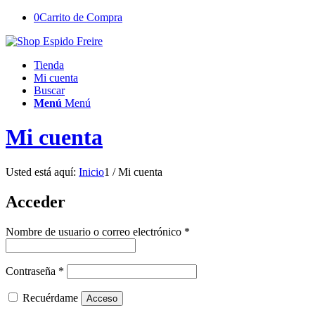
0
Carrito de Compra
Tienda
Mi cuenta
Buscar
Menú
Menú
Mi cuenta
Usted está aquí:
Inicio
1
/
Mi cuenta
Acceder
Obligatorio
Nombre de usuario o correo electrónico
*
Obligatorio
Contraseña
*
Recuérdame
Acceso