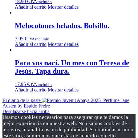
18.90
€
IVA incluido
Añadir al carrito
Mostrar detalles
Melocotones helados. Bolsillo.
7.95
€
IVA incluido
Añadir al carrito
Mostrar detalles
Para vos nací. Un mes con Teresa de
Jesús. Tapa dura.
17.95
€
IVA incluido
Añadir al carrito
Mostrar detalles
El diario de la peste
Perfume Jane
Austen by Espido Freire
Desplazarse hacia arriba
Usamos cookies necesarios para asegurar que te damos la
mejor experiencia en nuestra web. No usamos cookies de
terceros, ni analíticos, ni de publicidad. Si continúas usando
este sitio, asumiremos que estás de acuerdo con ello.